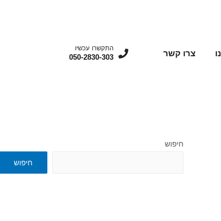
התקשרו עכשיו
ו
צרו קשר
050-2830-303
חיפוש
חיפוש