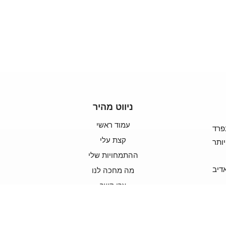
ניווט מהיר
עמוד ראשי
פרד
קצת עלי
ותר
ההתמחויות שלי
דיב
מה מחכה לנו
צרו קשר
ן
האתר
נבנה
ע"י
קידום
ושיווק
עסקים