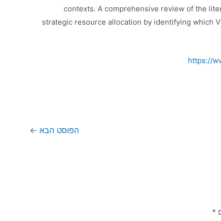
contexts. A comprehensive review of the liter
strategic resource allocation by identifying which VR
https://
הפוסט הבא
←
ם
*