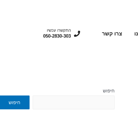
התקשרו עכשיו
צרו קשר
מ
050-2830-303
חיפוש
חיפוש