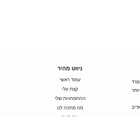
ניווט מהיר
עמוד ראשי
פרד
קצת עלי
ותר
ההתמחויות שלי
דיב
מה מחכה לנו
צרו קשר
ה
פ
ת
ר
ו
ן
האתר
נבנה
ע"י
קידום
ושיווק
עסקים